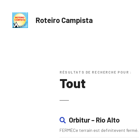
S
k
i
Roteiro Campista
p
t
o
c
o
n
t
RÉSULTATS DE RECHERCHE POUR :
e
Tout
n
t
Orbitur – Rio Alto
FERMÉCe terrain est definitevent fermé.