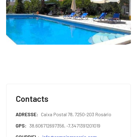
Contacts
ADRESSE
Caixa Postal 78, 7250-203 Rosário
GPS
38.606712697356, -7.3471391201019
COURRIEL
info@campingrosario.com