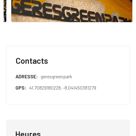
Contacts
ADRESSE
geresgreenpark
GPS
41.70829180228, -8.041450381279
Heures