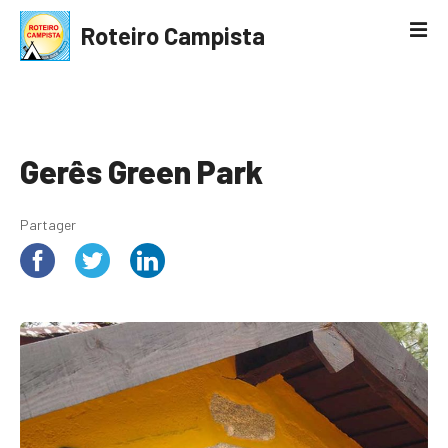
S
Roteiro Campista
k
i
p
t
o
c
Gerês Green Park
o
n
Partager
t
e
n
t