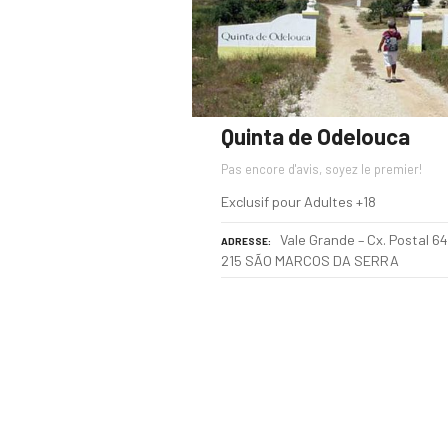
Quinta de Odelouca
Pas encore d'avis, soyez le premier!
Exclusif pour Adultes +18
Vale Grande – Cx. Postal 6
ADRESSE
215 SÃO MARCOS DA SERRA
N
a