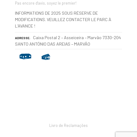
Pas encore d'avis, soyez le premier!
INFORMATIONS DE 2025 SOUS RÉSERVE DE
MODIFICATIONS. VEUILLEZ CONTACTER LE PARC À
L’AVANCE !
Caixa Postal 2 – Asseiceira – Marvão 7330-204
ADRESSE
SANTO ANTÓNIO DAS AREIAS – MARVÃO
N
a
v
Livro de Reclamações
i