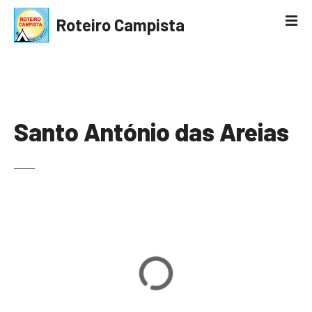
S
Roteiro Campista
k
i
p
t
o
c
Santo António das Areias
o
n
t
e
n
t