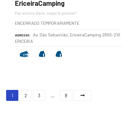
EriceiraCamping
Pas encore d'avis, soyez le premier!
ENCERRADO TEMPORARIAMENTE
Av. São Sebastião, EriceiraCamping 2655-210
ADRESSE
ERICEIRA
N
1
2
3
…
8
a
v
i