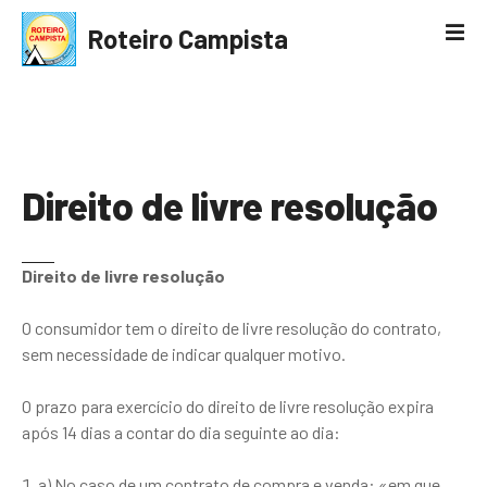
S
Roteiro Campista
a
l
t
a
r
p
Direito de livre resolução
a
r
a
o
Direito de livre resolução
c
o
O consumidor tem o direito de livre resolução do contrato,
n
sem necessidade de indicar qualquer motivo.
t
e
O prazo para exercício do direito de livre resolução expira
ú
após 14 dias a contar do dia seguinte ao dia:
d
o
a) No caso de um contrato de compra e venda: «em que