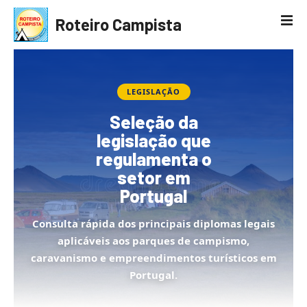
S
Roteiro Campista
a
l
t
a
r
LEGISLAÇÃO
p
Seleção da
a
legislação que
r
regulamenta o
a
o
setor em
c
Portugal
o
n
Consulta rápida dos principais diplomas legais
t
aplicáveis aos parques de campismo,
e
caravanismo e empreendimentos turísticos em
ú
Portugal.
d
o