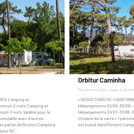
Orbitur Caminha
Pas encore d'avis, soyez le premi
IRA Camping et
× REDUCTIONS RC-CARD ORB
nimum 2 nuits Camping et
Hébergements 01/09-30/06 – 
um 7 nuits Valable pour le
Hébergements 01/07-31/08 -5%
cumulable avec d'autres
titulaire de la carte + 1 perso
ait partie de Roteiro Campista
est inclué dand Roteiro Camp
btenir RC…