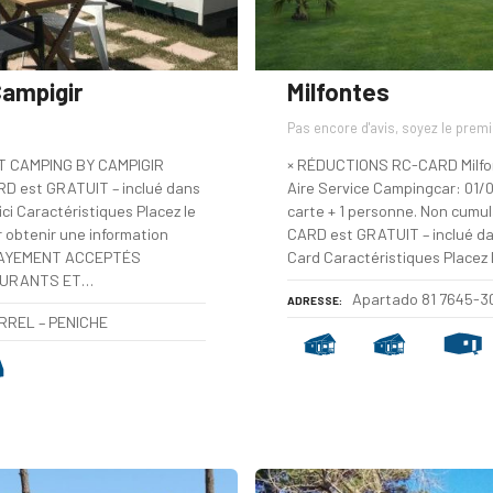
Campigir
Milfontes
Pas encore d'avis, soyez le premi
 CAMPING BY CAMPIGIR
× RÉDUCTIONS RC-CARD Milfon
D est GRATUIT – inclué dans
Aire Service Campingcar: 01/07
i Caractéristiques Placez le
carte + 1 personne. Non cumul
r obtenir une information
CARD est GRATUIT – inclué da
PAYEMENT ACCEPTÉS
Card Caractéristiques Placez l
URANTS ET…
Apartado 81 7645-3
ADRESSE
ERREL – PENICHE