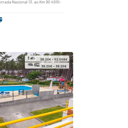
trada Nacional 13, ao Km 90 4910-
38.20€ – 52.558€
38.20€ – 38.20€