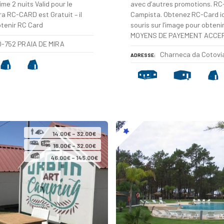
e 2 nuits Valid pour le
avec d’autres promotions. RC-
tra RC-CARD est Gratuit – il
Campista. Obtenez RC-Card ic
btenir RC Card
souris sur l’image pour obt
MOYENS DE PAYEMENT ACC
70-752 PRAIA DE MIRA
Charneca da Cotovi
ADRESSE
14.00€ – 32.00€
18.00€ – 32.00€
46.00€ – 145.00€