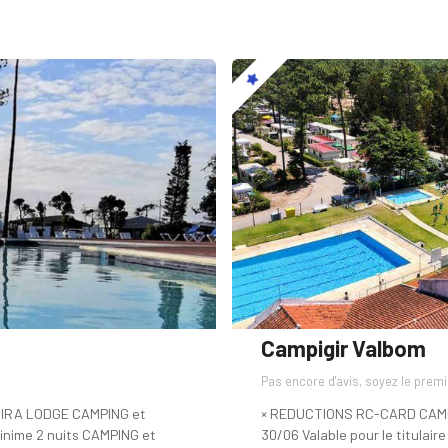
Campigir Valbom
Pas encore d'avis, soyez le premi
IRA LODGE CAMPING et
× REDUCTIONS RC-CARD CAMP
nime 2 nuits CAMPING et
30/06 Valable pour le titulai