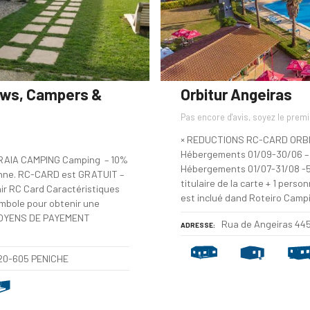
ows, Campers &
Orbitur Angeiras
Pas encore d'avis, soyez le premi
× REDUCTIONS RC-CARD ORB
Hébergements 01/09-30/06 – 
RAIA CAMPING Camping – 10%
Hébergements 01/07-31/08 -5%
rsonne. RC-CARD est GRATUIT –
titulaire de la carte + 1 perso
ir RC Card Caractéristiques
est inclué dand Roteiro Camp
symbole pour obtenir une
MOYENS DE PAYEMENT
Rua de Angeiras 44
ADRESSE
520-605 PENICHE