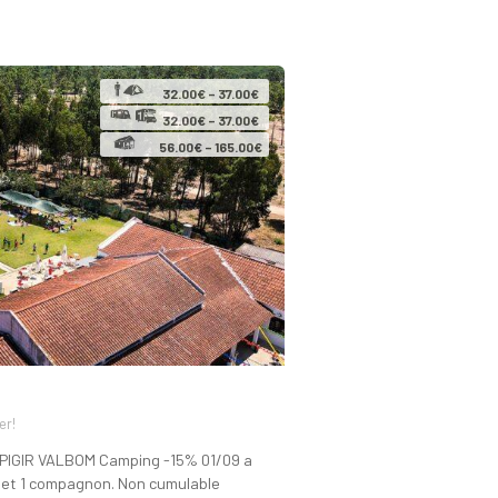
32.00€ – 37.00€
32.00€ – 37.00€
56.00€ – 165.00€
er!
IGIR VALBOM Camping -15% 01/09 a
re et 1 compagnon. Non cumulable