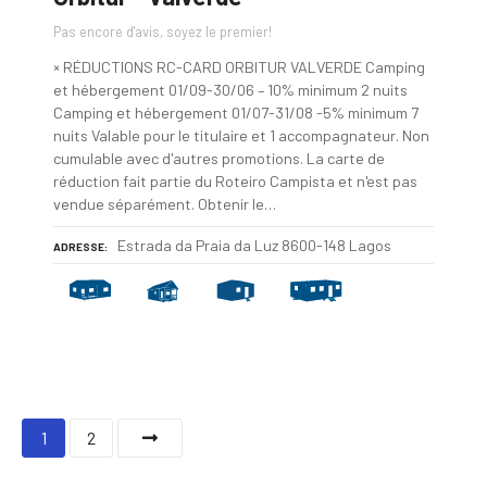
Pas encore d'avis, soyez le premier!
× RÉDUCTIONS RC-CARD ORBITUR VALVERDE Camping
et hébergement 01/09-30/06 – 10% minimum 2 nuits
Camping et hébergement 01/07-31/08 -5% minimum 7
nuits Valable pour le titulaire et 1 accompagnateur. Non
cumulable avec d'autres promotions. La carte de
réduction fait partie du Roteiro Campista et n'est pas
vendue séparément. Obtenir le…
Estrada da Praia da Luz 8600-148 Lagos
ADRESSE
N
1
2
a