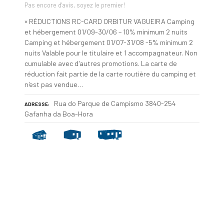
Pas encore d'avis, soyez le premier!
× RÉDUCTIONS RC-CARD ORBITUR VAGUEIRA Camping
et hébergement 01/09-30/06 – 10% minimum 2 nuits
Camping et hébergement 01/07-31/08 -5% minimum 2
nuits Valable pour le titulaire et 1 accompagnateur. Non
cumulable avec d'autres promotions. La carte de
réduction fait partie de la carte routière du camping et
n'est pas vendue…
Rua do Parque de Campismo 3840-254
ADRESSE
Gafanha da Boa-Hora
N
a