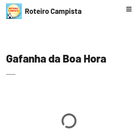
S
Roteiro Campista
k
i
p
t
o
c
Gafanha da Boa Hora
o
n
t
e
n
t