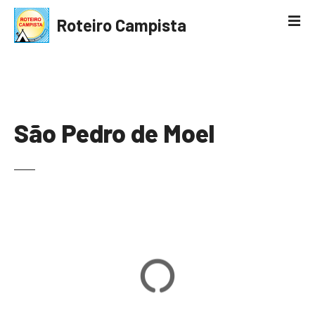
S
Roteiro Campista
k
i
p
t
o
c
São Pedro de Moel
o
n
t
e
n
t