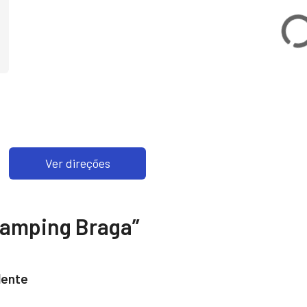
Ver direções
amping Braga
”
lente