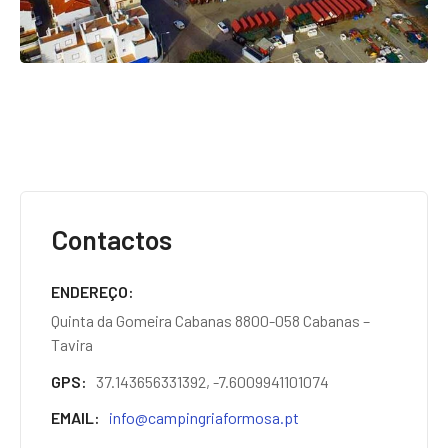
Contactos
ENDEREÇO
Quinta da Gomeira Cabanas 8800-058 Cabanas –
Tavira
GPS
37.143656331392, -7.6009941101074
EMAIL
info@campingriaformosa.pt