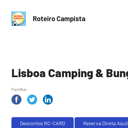
S
a
l
Roteiro Campista
t
a
r
p
a
r
a
Lisboa Camping & Bun
o
c
o
Partilhar
n
t
e
ú
d
Descontos RC-CARD
Reserva Direta Aqui
o