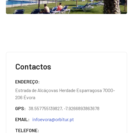
Contactos
ENDEREÇO
Estrada de Alcáçovas Herdade Esparragosa 7000-
206 Évora
GPS
38.557755139827, -7.9266893863678
EMAIL
infoevora@orbitur.pt
TELEFONE