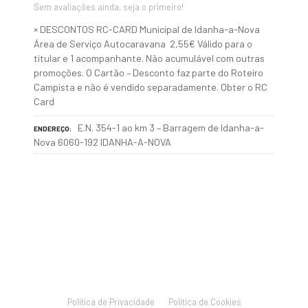
Sem avaliações ainda, seja o primeiro!
× DESCONTOS RC-CARD Municipal de Idanha-a-Nova
Área de Serviço Autocaravana 2,55€ Válido para o
titular e 1 acompanhante. Não acumulável com outras
promoções. O Cartão – Desconto faz parte do Roteiro
Campista e não é vendido separadamente. Obter o RC
Card
E.N. 354-1 ao km 3 – Barragem de Idanha-a-
ENDEREÇO
Nova 6060-192 IDANHA-A-NOVA
P
o
s
Política de Privacidade
Política de Cookies