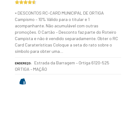
× DESCONTOS RC-CARD MUNICIPAL DE ORTIGA
Campismo – 10% Válido para o titular e 1
acompanhante. Não acumulável com outras
promoções. O Cartão – Desconto faz parte do Roteiro
Campista e não é vendido separadamente. Obter o RC
Card Caraterísticas Coloque a seta do rato sobre o
símbolo para obter uma…
Estrada da Barragem – Ortiga 6120-525
ENDEREÇO
ORTIGA – MAÇÃO
P
o