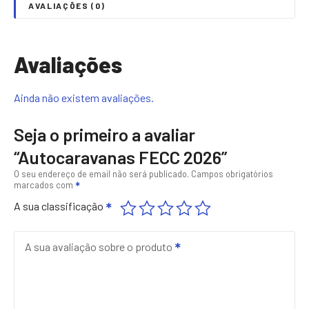
a
AVALIAÇÕES (0)
d
e
d
Avaliações
e
A
Ainda não existem avaliações.
u
t
Seja o primeiro a avaliar
o
“Autocaravanas FECC 2026”
c
a
O seu endereço de email não será publicado.
Campos obrigatórios
marcados com
r
A sua classificação
a
v
a
A sua avaliação sobre o produto
n
a
s
F