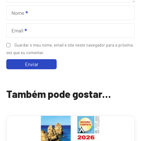
E
Nome
C
C
2
Email
0
2
Guardar o meu nome, email e site neste navegador para a próxima
6
vez que eu comentar.
Também pode gostar…