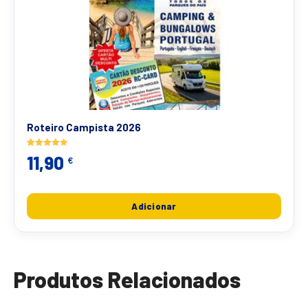
Roteiro Campista 2026
Avaliação
11,90
€
5.00
de 5
Adicionar
Produtos Relacionados