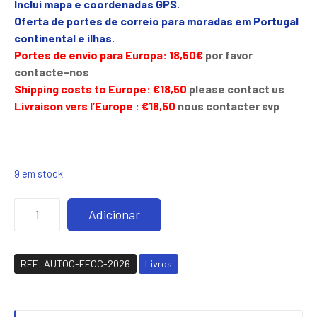
Inclui mapa e coordenadas GPS.
Oferta de portes de correio para moradas em Portugal
continental e ilhas.
Portes de envio para Europa: 18,50€
por favor
contacte-nos
Shipping costs to Europe: €18,50
please contact us
Livraison vers l’Europe : €18,50
nous contacter svp
9 em stock
Q
Adicionar
u
a
n
REF:
AUTOC-FECC-2026
Livros
t
i
d