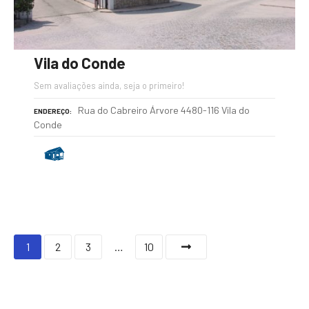
Vila do Conde
Sem avaliações ainda, seja o primeiro!
Rua do Cabreiro Árvore 4480-116 Vila do
ENDEREÇO
Conde
P
1
2
3
…
10
o
s