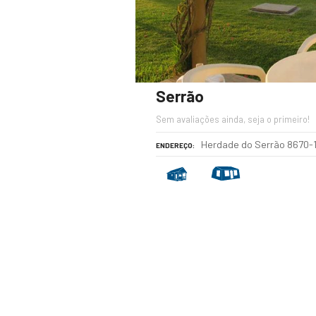
Serrão
Sem avaliações ainda, seja o primeiro!
Herdade do Serrão 8670-
ENDEREÇO
P
o