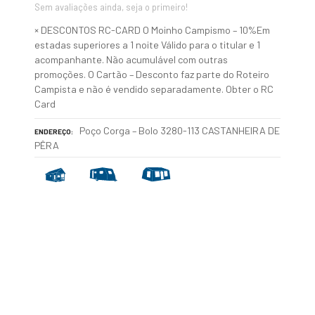
Sem avaliações ainda, seja o primeiro!
× DESCONTOS RC-CARD O Moinho Campismo – 10%Em
estadas superiores a 1 noite Válido para o titular e 1
acompanhante. Não acumulável com outras
promoções. O Cartão – Desconto faz parte do Roteiro
Campista e não é vendido separadamente. Obter o RC
Card
Poço Corga – Bolo 3280-113 CASTANHEIRA DE
ENDEREÇO
PÊRA
P
o