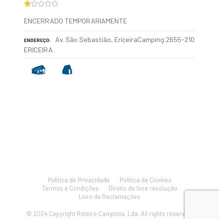
ENCERRADO TEMPORARIAMENTE
Av. São Sebastião, EriceiraCamping 2655-210
ENDEREÇO
ERICEIRA
P
o
s
Política de Privacidade
Política de Cookies
Termos e Condições
Direito de livre resolução
t
Livro de Reclamações
s
© 2024 Copyright Roteiro Campista, Lda. All rights reserved.