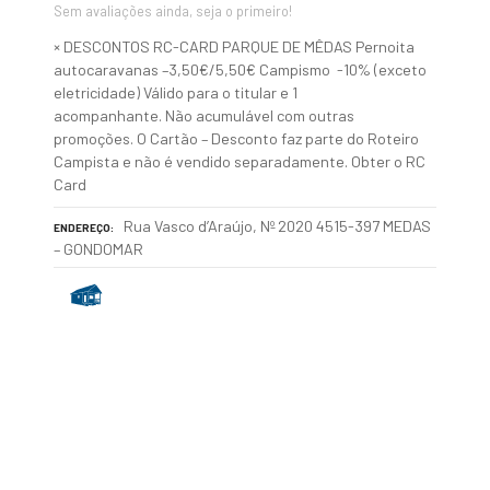
Sem avaliações ainda, seja o primeiro!
× DESCONTOS RC-CARD PARQUE DE MÊDAS Pernoita
autocaravanas –3,50€/5,50€ Campismo -10% (exceto
eletricidade) Válido para o titular e 1
acompanhante. Não acumulável com outras
promoções. O Cartão – Desconto faz parte do Roteiro
Campista e não é vendido separadamente. Obter o RC
Card
Rua Vasco d’Araújo, Nº 2020 4515-397 MEDAS
ENDEREÇO
– GONDOMAR
P
o