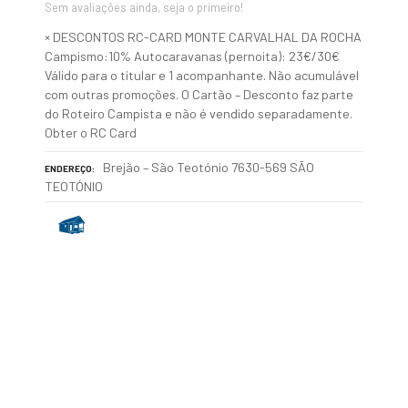
Sem avaliações ainda, seja o primeiro!
× DESCONTOS RC-CARD MONTE CARVALHAL DA ROCHA
Campismo:10% Autocaravanas (pernoita): 23€/30€
Válido para o titular e 1 acompanhante. Não acumulável
com outras promoções. O Cartão – Desconto faz parte
do Roteiro Campista e não é vendido separadamente.
Obter o RC Card
Brejão – São Teotónio 7630-569 SÃO
ENDEREÇO
TEOTÓNIO
P
o