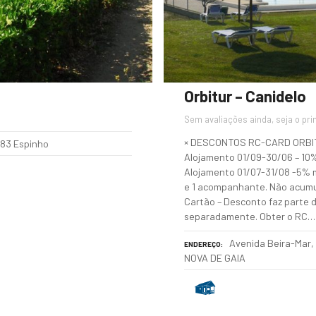
Orbitur – Canidelo
Sem avaliações ainda, seja o pri
× DESCONTOS RC-CARD ORBI
083 Espinho
Alojamento 01/09-30/06 – 10
Alojamento 01/07-31/08 -5% mí
e 1 acompanhante. Não acumu
Cartão – Desconto faz parte 
separadamente. Obter o RC…
Avenida Beira-Mar, 
ENDEREÇO
NOVA DE GAIA