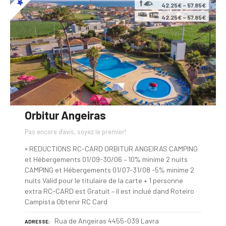
42.25€ – 57.85€
42.25€ – 57.85€
Orbitur Angeiras
Pas encore d'avis, soyez le premier!
× REDUCTIONS RC-CARD ORBITUR ANGEIRAS CAMPING
et Hébergements 01/09-30/06 – 10% minime 2 nuits
CAMPING et Hébergements 01/07-31/08 -5% minime 2
nuits Valid pour le titulaire de la carte + 1 personne
extra RC-CARD est Gratuit – il est inclué dand Roteiro
Campista Obtenir RC Card
Rua de Angeiras 4455-039 Lavra
ADRESSE