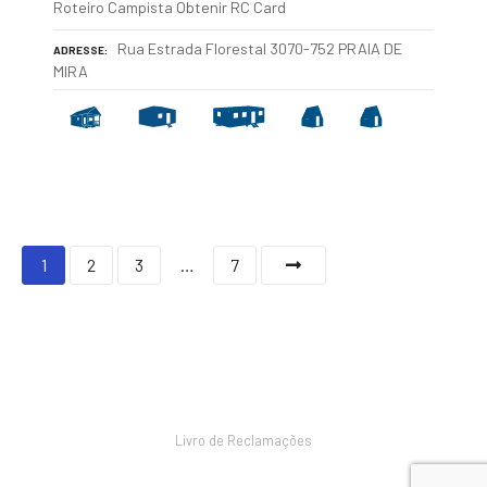
Roteiro Campista Obtenir RC Card
Rua Estrada Florestal 3070-752 PRAIA DE
ADRESSE
MIRA
N
1
2
3
…
7
a
v
i
g
Livro de Reclamações
a